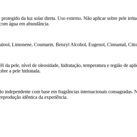
otegido da luz solar direta. Uso externo. Não aplicar sobre pele irrit
e com água em abundância.
alool, Limonene, Coumarin, Benzyl Alcohol, Eugenol, Cinnamal, Citra
da pele, nível de oleosidade, hidratação, temperatura e região de apli
bre a pele hidratada.
o independente com base em fragrâncias internacionais consagradas. N
 reprodução idêntica da experiência.